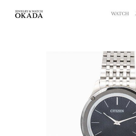
内
容
WATCH
を
ス
キ
ッ
プ