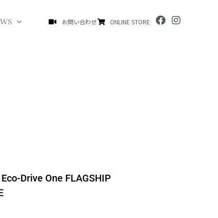
F
I
EWS
お問い合わせ
ONLINE STORE
a
n
c
s
e
t
b
a
o
g
o
r
k
a
m
co-Drive One FLAGSHIP
E