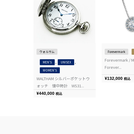
ウォルサム
Forevermark
Forevermark / M
,
,
MEN'S
UNISEX
Forever...
WOMEN'S
WALTHAM シルバーポケットウ
¥
132,000
税込
ォッチ 懐中時計 WS31...
¥
440,000
税込