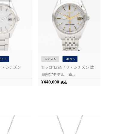
EN'S
シチズン
MEN'S
 / ザ・シチズン
The CITIZEN / ザ・シチズン 数
量限定モデル「真...
¥
440,000
税込