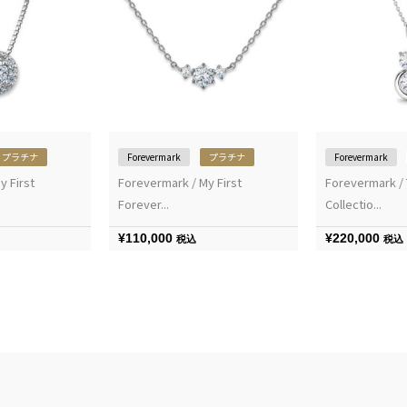
プラチナ
Forevermark
プラチナ
Forevermark
y First
Forevermark / My First
Forevermark /
Forever...
Collectio...
¥
110,000
¥
220,000
税込
税込