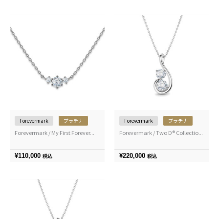
Forevermark
プラチナ
Forevermark
プラチナ
Forevermark / My First Forever...
Forevermark / Two D® Collectio...
¥
110,000
¥
220,000
税込
税込