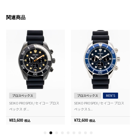
関連商品
プロスペックス
プロスペックス
MEN'S
SEIKO PROSPEX / セイコー プロス
SEIKO PROSPEX / セイコー プロス
ペックス ダ...
ペックス S...
¥
83,600
¥
72,600
税込
税込
1
2
3
4
5
6
7
8
9