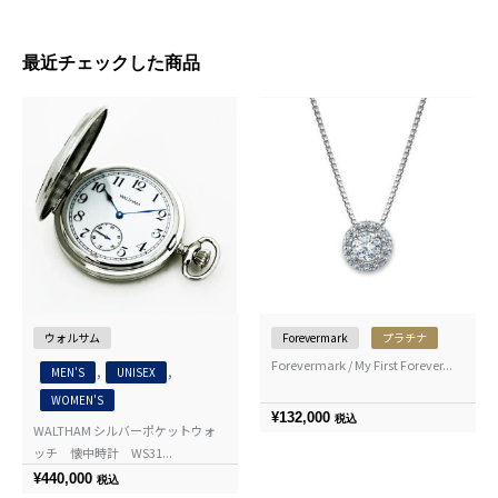
最近チェックした商品
ウォルサム
Forevermark
プラチナ
Forevermark / My First Forever...
,
,
MEN'S
UNISEX
WOMEN'S
¥
132,000
税込
WALTHAM シルバーポケットウォ
ッチ 懐中時計 WS31...
¥
440,000
税込