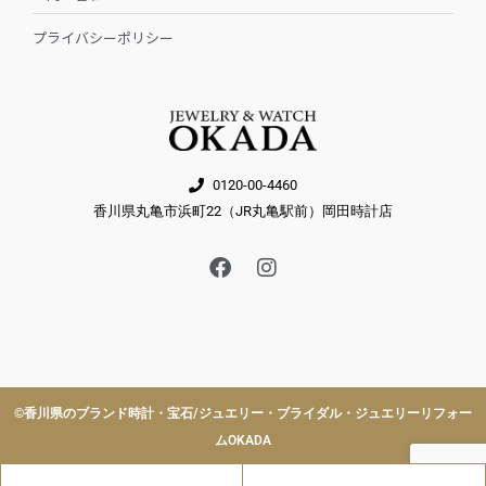
プライバシーポリシー
0120-00-4460
香川県丸亀市浜町22（JR丸亀駅前）岡田時計店
F
I
a
n
c
s
e
t
b
a
o
g
o
r
k
a
©︎香川県のブランド時計・宝石/ジュエリー・ブライダル・ジュエリーリフォー
m
ムOKADA