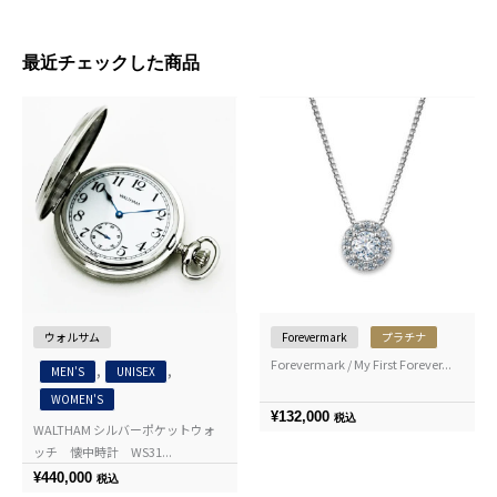
最近チェックした商品
ウォルサム
Forevermark
プラチナ
Forevermark / My First Forever...
,
,
MEN'S
UNISEX
WOMEN'S
¥
132,000
税込
WALTHAM シルバーポケットウォ
ッチ 懐中時計 WS31...
¥
440,000
税込