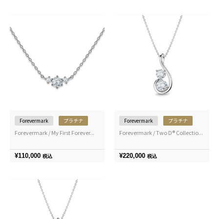
Forevermark
プラチナ
Forevermark
プラチナ
Forevermark / My First Forever...
Forevermark / Two D® Collectio...
¥
110,000
¥
220,000
税込
税込