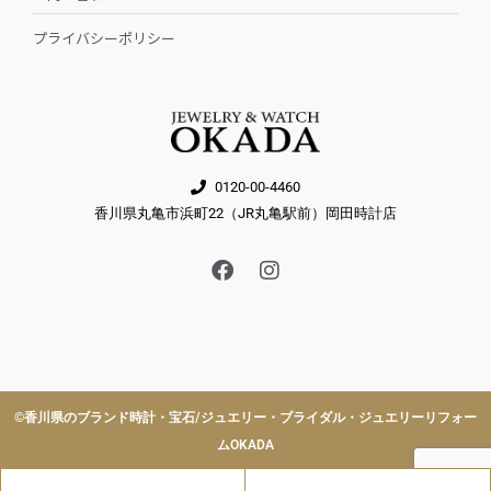
プライバシーポリシー
0120-00-4460
香川県丸亀市浜町22（JR丸亀駅前）岡田時計店
F
I
a
n
c
s
e
t
b
a
o
g
o
r
k
a
©︎香川県のブランド時計・宝石/ジュエリー・ブライダル・ジュエリーリフォー
m
ムOKADA