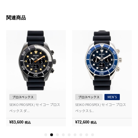
関連商品
プロスペックス
プロスペックス
MEN'S
SEIKO PROSPEX / セイコー プロス
SEIKO PROSPEX / セイコー プロス
ペックス ダ...
ペックス S...
¥
83,600
¥
72,600
税込
税込
1
2
3
4
5
6
7
8
9