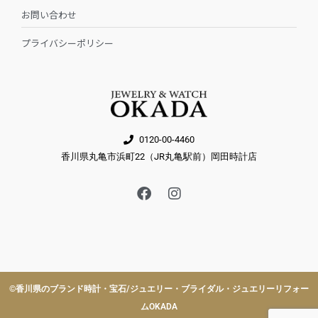
お問い合わせ
プライバシーポリシー
0120-00-4460
香川県丸亀市浜町22（JR丸亀駅前）岡田時計店
F
I
a
n
c
s
e
t
b
a
o
g
o
r
k
a
©︎香川県のブランド時計・宝石/ジュエリー・ブライダル・ジュエリーリフォー
m
ムOKADA