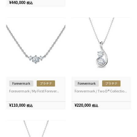
¥
440,000
税込
Forevermark
プラチナ
Forevermark
プラチナ
Forevermark / My First Forever...
Forevermark / Two D® Collectio...
¥
110,000
¥
220,000
税込
税込