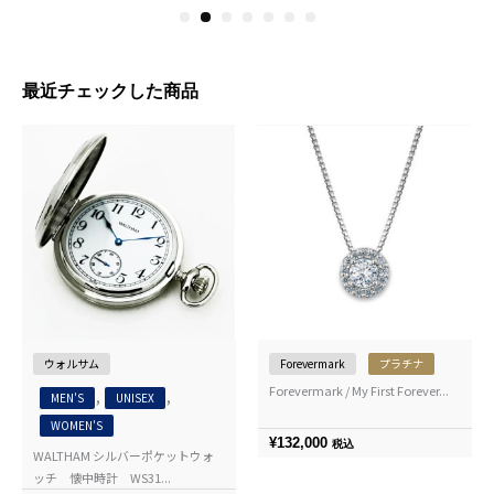
1
2
3
4
5
6
7
最近チェックした商品
ウォルサム
Forevermark
プラチナ
Forevermark / My First Forever...
,
,
MEN'S
UNISEX
WOMEN'S
¥
132,000
税込
WALTHAM シルバーポケットウォ
ッチ 懐中時計 WS31...