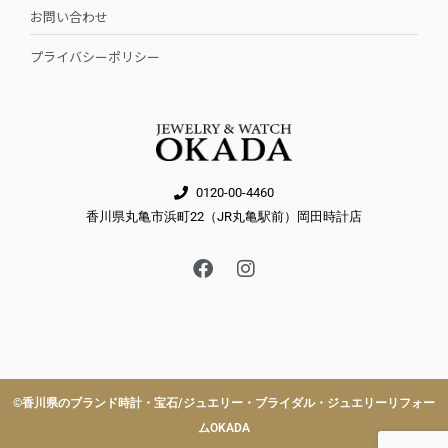
お問い合わせ
プライバシーポリシー
0120-00-4460
香川県丸亀市浜町22（JR丸亀駅前）岡田時計店
F
I
a
n
c
s
e
t
b
a
o
g
o
r
k
a
©︎香川県のブランド時計・宝石/ジュエリー・ブライダル・ジュエリーリフォー
m
ムOKADA