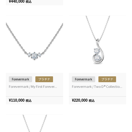
¥
440,000
税込
Forevermark
プラチナ
Forevermark
プラチナ
Forevermark / My First Forever...
Forevermark / Two D® Collectio...
¥
110,000
¥
220,000
税込
税込