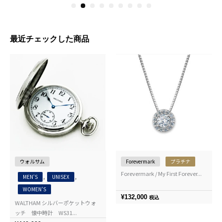
1
2
3
4
5
6
7
8
9
最近チェックした商品
ウォルサム
Forevermark
プラチナ
Forevermark / My First Forever...
,
,
MEN'S
UNISEX
WOMEN'S
¥
132,000
税込
WALTHAM シルバーポケットウォ
ッチ 懐中時計 WS31...