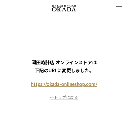
内
容
を
ス
キ
ッ
プ
岡田時計店 オンラインストアは
下記のURLに変更しました。
https://okada-onlineshop.com/
←トップに戻る