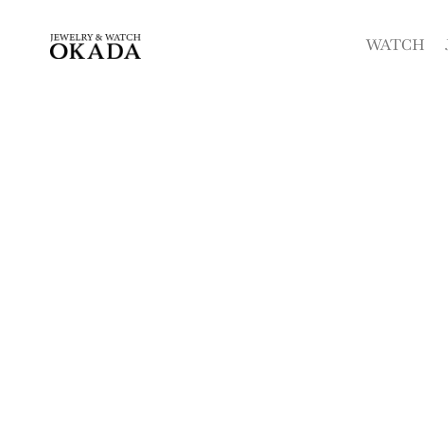
内
容
WATCH
を
ス
キ
ッ
プ