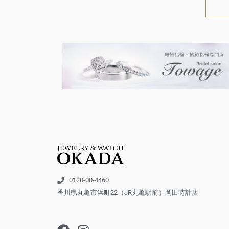
0120-00-4460
香川県丸亀市浜町22（JR丸亀駅前）岡田時計店
F
I
a
n