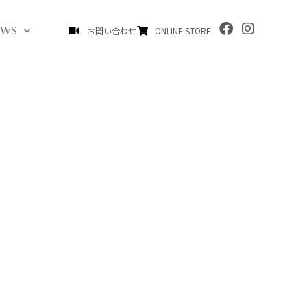
F
I
EWS
お問い合わせ
ONLINE STORE
a
n
c
s
e
t
b
a
o
g
o
r
k
a
m