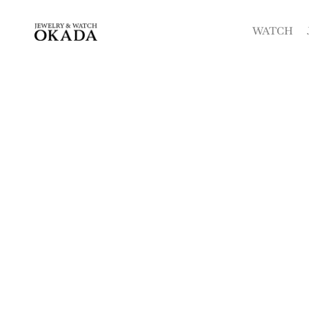
内
容
WATCH
を
ス
キ
ッ
プ