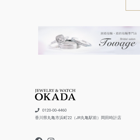
0120-00-4460
香川県丸亀市浜町22（JR丸亀駅前）岡田時計店
F
I
a
n