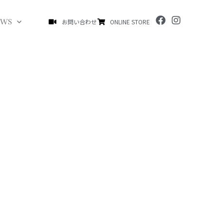
F
I
EWS
お問い合わせ
ONLINE STORE
a
n
c
s
e
t
b
a
o
g
o
r
k
a
m