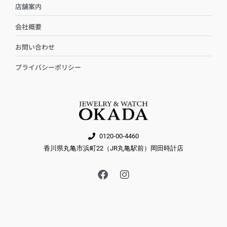
店舗案内
会社概要
お問い合わせ
プライバシーポリシー
0120-00-4460
香川県丸亀市浜町22（JR丸亀駅前）岡田時計店
F
I
a
n
c
s
e
t
b
a
o
g