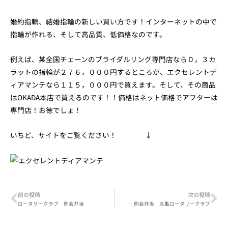
婚約指輪、結婚指輪の新しい買い方です！インターネットの中で
指輪が作れる、そして高品質、低価格なのです。
例えば、某全国チェーンのブライダルリング専門店なら０，３カ
ラットの指輪が２７６，０００円するところが、エクセレントデ
ィアマンテなら１１５，０００円で買えます。そして、その商品
はOKADA本店で買えるのです！！価格はネット価格でアフターは
専門店！お徳でしょ！
いちど、サイトをご覧ください！
↓
Prev
Ne
前の投稿
次の投稿
ロータリークラブ 例会弁当
例会弁当 丸亀ロータリークラブ