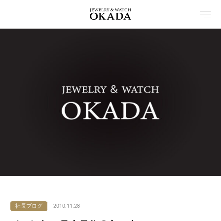
内
容
を
ス
キ
ッ
プ
社長ブログ
2010.11.28